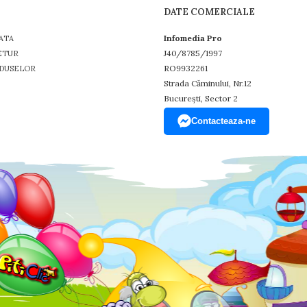
DATE COMERCIALE
Infomedia Pro
ATA
J40/8785/1997
ETUR
RO9932261
DUSELOR
Strada Căminului, Nr.12
București, Sector 2
Contacteaza-ne