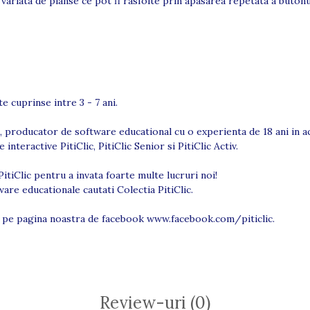
 variata de planse ce pot fi rasfoite prin apasarea repetata a butonul
 cuprinse intre 3 - 7 ani.
, producator de software educational cu o experienta de 18 ani in a
interactive PitiClic, PitiClic Senior si PitiClic Activ.
PitiClic pentru a invata foarte multe lucruri noi!
re educationale cautati Colectia PitiClic.
 pe pagina noastra de facebook
www.facebook.com/piticlic
.
Review-uri
(0)