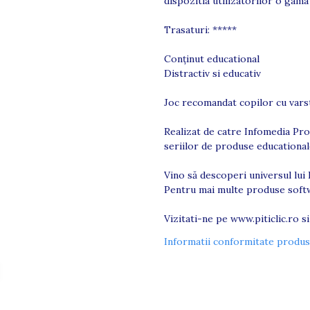
dispozitia utilizatorilor o gama
Trasaturi: *****
Conţinut educational
Distractiv si educativ
Joc recomandat copilor cu varste
Realizat de catre Infomedia Pro
seriilor de produse educationale 
Vino să descoperi universul lui 
Pentru mai multe produse softwa
Vizitati-ne pe
www.piticlic.ro
si
Informatii conformitate produs