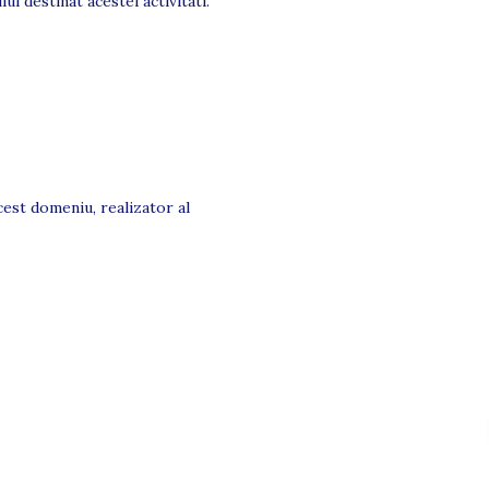
ui destinat acestei activitati.
cest domeniu, realizator al