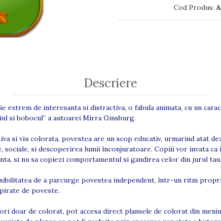
Cod Produs:
A
Descriere
tie extrem de interesanta si distractiva, o fabula animata, cu un cara
iul si bobocul” a autoarei Mirra Ginsburg.
iva si viu colorata, povestea are un scop educativ, urmarind atat de
ice, sociale, si descoperirea lumii înconjuratoare. Copiii vor invata ca
inta, si nu sa copiezi comportamentul si gandirea celor din jurul tau
osibilitatea de a parcurge povestea independent, într-un ritm propri
spirate de poveste.
tori doar de colorat, pot accesa direct plansele de colorat din meni