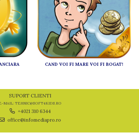
NANCIARA
CAND VOI FI MARE VOI FI BOGAT!
SUPORT CLIENTI
E-MAIL: TEHNIC@SOFT4KIDS.RO
+4021 310 6344
office@infomediapro.ro