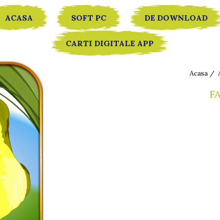
ACASA
SOFT PC
DE DOWNLOAD
CARTI DIGITALE APP
Acasa /
F