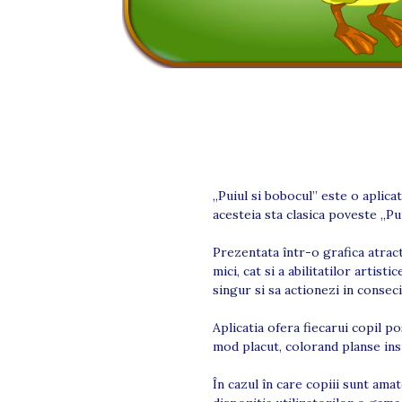
„Puiul si bobocul” este o aplica
acesteia sta clasica poveste „Pu
Prezentata într-o grafica atract
mici, cat si a abilitatilor artist
singur si sa actionezi in consec
Aplicatia ofera fiecarui copil p
mod placut, colorand planse in
În cazul în care copiii sunt ama