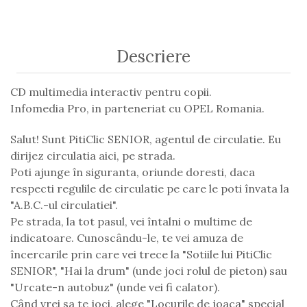
Descriere
CD multimedia interactiv pentru copii.
Infomedia Pro, in parteneriat cu OPEL Romania.
Salut! Sunt PitiClic SENIOR, agentul de circulatie. Eu
dirijez circulatia aici, pe strada.
Poti ajunge în siguranta, oriunde doresti, daca
respecti regulile de circulatie pe care le poti învata la
"A.B.C.-ul circulatiei".
Pe strada, la tot pasul, vei întalni o multime de
indicatoare. Cunoscându-le, te vei amuza de
încercarile prin care vei trece la "Sotiile lui PitiClic
SENIOR", "Hai la drum" (unde joci rolul de pieton) sau
"Urcate-n autobuz" (unde vei fi calator).
Când vrei sa te joci, alege "Locurile de joaca" special