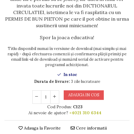
invata toate lucrurile noi din DICTIONARUL
CIRCULATIEI, istetimea le va fi rasplatita cu un
PERMIS DE BUN PIETON pe care il pot obtine in urma
sustinerii unui miniexamen!
Spor la joaca educativa!
Titlu disponibil numai în versiune de downloal (mai simplu și mai
rapid) - după efectuarea comenzii și confirmarea plății primiți pe
email link-ul de download și numărul serial de activare pentru
programul achiziționat.
In stoc
Durata de livrare:
3 zile lucratoare
ADAUGA IN COS
Cod Produs:
C123
Ai nevoie de ajutor?
+4021 310 6344
Adauga la Favorite
Cere informatii