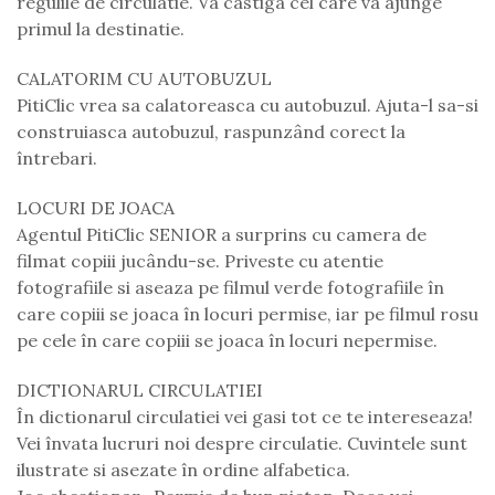
regulile de circulatie. Va castiga cel care va ajunge
primul la destinatie.
CALATORIM CU AUTOBUZUL
PitiClic vrea sa calatoreasca cu autobuzul. Ajuta-l sa-si
construiasca autobuzul, raspunzând corect la
întrebari.
LOCURI DE JOACA
Agentul PitiClic SENIOR a surprins cu camera de
filmat copiii jucându-se. Priveste cu atentie
fotografiile si aseaza pe filmul verde fotografiile în
care copiii se joaca în locuri permise, iar pe filmul rosu
pe cele în care copiii se joaca în locuri nepermise.
DICTIONARUL CIRCULATIEI
În dictionarul circulatiei vei gasi tot ce te intereseaza!
Vei învata lucruri noi despre circulatie. Cuvintele sunt
ilustrate si asezate în ordine alfabetica.