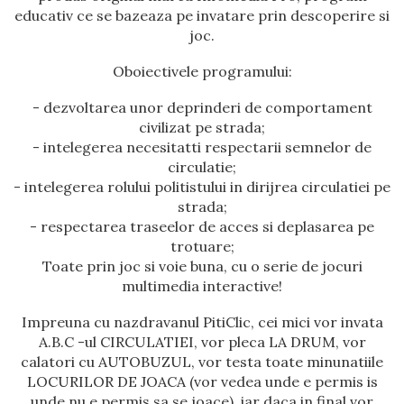
educativ ce se bazeaza pe invatare prin descoperire si
joc.
Oboiectivele programului:
- dezvoltarea unor deprinderi de comportament
civilizat pe strada;
- intelegerea necesitatti respectarii semnelor de
circulatie;
- intelegerea rolului politistului in dirijrea circulatiei pe
strada;
- respectarea traseelor de acces si deplasarea pe
trotuare;
Toate prin joc si voie buna, cu o serie de jocuri
multimedia interactive!
Impreuna cu nazdravanul PitiClic, cei mici vor invata
A.B.C -ul CIRCULATIEI, vor pleca LA DRUM, vor
calatori cu AUTOBUZUL, vor testa toate minunatiile
LOCURILOR DE JOACA (vor vedea unde e permis is
unde nu e permis sa se joace), iar daca in final vor