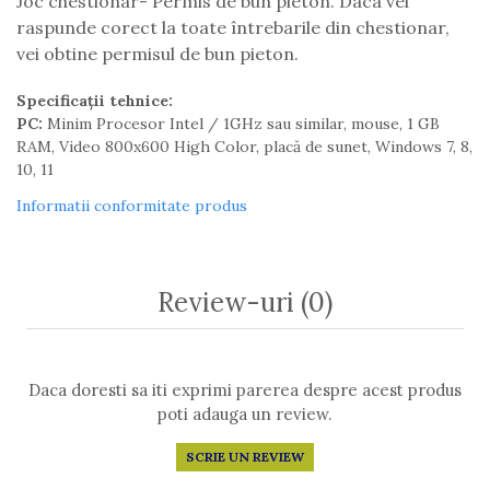
Joc chestionar- Permis de bun pieton. Daca vei
raspunde corect la toate întrebarile din chestionar,
vei obtine permisul de bun pieton.
Specificații tehnice:
PC:
Minim Procesor Intel / 1GHz sau similar, mouse, 1 GB
RAM, Video 800x600 High Color, placă de sunet, Windows 7, 8,
10, 11
Informatii conformitate produs
Review-uri
(0)
Daca doresti sa iti exprimi parerea despre acest produs
poti adauga un review.
SCRIE UN REVIEW