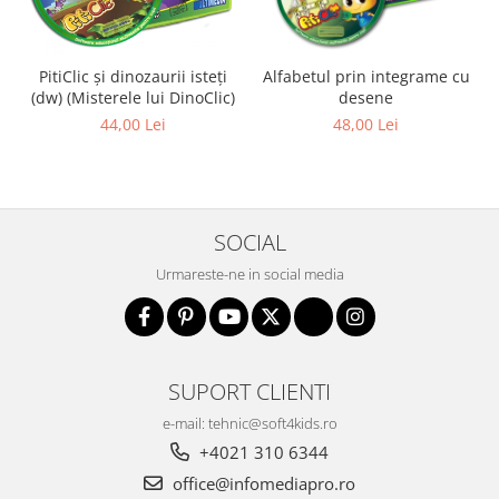
PitiClic și dinozaurii isteți
Alfabetul prin integrame cu
(dw) (Misterele lui DinoClic)
desene
44,00 Lei
48,00 Lei
SOCIAL
Urmareste-ne in social media
SUPORT CLIENTI
e-mail: tehnic@soft4kids.ro
+4021 310 6344
office@infomediapro.ro