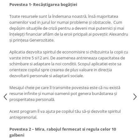
Povestea 1- Recâștigarea bogăției
Toate resursele sunt la îndemana noastră, însă majoritatea
oamenilor vad in jurul lor numai probleme și obstacole. Cum
depășim situațiile de criză pentru a deveni mai puternici și mai
înțelepți financiar aflăm de la eroii pricipali ai poveștii: Alexandru
și prințesa Generozitate.
Aplicatia dezvolta spiritul de economisire si chibzuinta la copii cu
varste intre 5 si12 ani. De asemenea antreneaza capacitatea de
schimbare si adaptare la noi conditii. Scopul aplicatiei este sa
orienteze copilul spre crearea de plus valoare in direcția
dezvoltarii personale si adaptarii sociale.
Mesajul cheie pe care îl transmite povestea este că nu există
resurse infinite și numai oamenii pot genera bunăstarea și
prosperitatea personală.
Acest program îl va ajuta pe copilul tău să-și dezvolte spiritul
antreprenorial.
Povestea 2 – Mira, rabojul fermecat si regula celor 10
galbeni