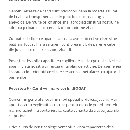
Povestea 5 – Visul lui Ionica
Oamenii viseaza de cand sunt mici copii, pana la moarte. Drumul
de la vise la transpunerea lor in practica este insa lung si
anevoios. De multe ori chiar cei mai apropiati din jurul nostru ne
aduc cu picioarele pe pamant, omorandu-ne visele.
Cu toate piedicile ce apar in cale daca avem obiective clare si ne
pastram focusul, fara sa tinem cont prea mult de parerile celor
din jur, in cele din urma vom izbandi.
Povestea dezvolta capacitatea copiilor de a intelege obiectivele ce
apar in viata noastra si nevoia unui plan de actiune. De asemenea
le arata celor mici mijloacele de crestere a unei afaceri cu ajutorul
oamenilor.
Povestea 6 – Cand voi mare voi fi...BOGAT
Oamenii in general si copiii in mod special isi doresc jucarii. Mai
apoi, isi cauta explicatii sau scuze pentru ca nu le pot obtine. Altii
mai indrazneti nu contenesc sa caute variante de a avea jucariile
cu pricina.
Orice sursa de venit ar alege oamenii in viata capacitatea de a