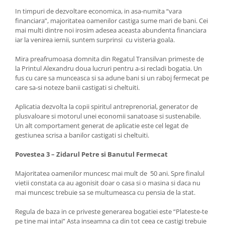
In timpuri de dezvoltare economica, in asa-numita “vara
financiara”, majoritatea oamenilor castiga sume mari de bani. Cei
mai multi dintre noi irosim adesea aceasta abundenta financiara
iar la venirea iernii, suntem surprinsi cu visteria goala.
Mira preafrumoasa domnita din Regatul Transilvan primeste de
la Printul Alexandru doua lucruri pentru a-si recladi bogatia. Un
fus cu care sa munceasca si sa adune bani si un raboj fermecat pe
care sa-si noteze banii castigati si cheltuiti.
Aplicatia dezvolta la copii spiritul antreprenorial, generator de
plusvaloare si motorul unei economii sanatoase si sustenabile.
Un alt comportament generat de aplicatie este cel legat de
gestiunea scrisa a banilor castigati si cheltuiti.
Povestea 3 – Zidarul Petre si Banutul Fermecat
Majoritatea oamenilor muncesc mai mult de 50 ani. Spre finalul
vietii constata ca au agonisit doar o casa si o masina si daca nu
mai muncesc trebuie sa se multumeasca cu pensia de la stat.
Regula de baza in ce priveste generarea bogatiei este “Plateste-te
pe tine mai intai” Asta inseamna ca din tot ceea ce castigi trebuie