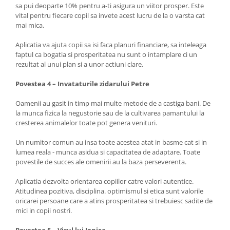
sa pui deoparte 10% pentru a-ti asigura un viitor prosper. Este
vital pentru fiecare copil sa invete acest lucru de la o varsta cat
mai mica.
Aplicatia va ajuta copii sa isi faca planuri financiare, sa inteleaga
faptul ca bogatia si prosperitatea nu sunt o intamplare ci un
rezultat al unui plan si a unor actiuni clare.
Povestea 4 – Invataturile zidarului Petre
Oamenii au gasit in timp mai multe metode de a castiga bani. De
la munca fizica la negustorie sau de la cultivarea pamantului la
cresterea animalelor toate pot genera venituri.
Un numitor comun au insa toate acestea atat in basme cat si in
lumea reala - munca asidua si capacitatea de adaptare. Toate
povestile de succes ale omenirii au la baza perseverenta.
Aplicatia dezvolta orientarea copiilor catre valori autentice.
Atitudinea pozitiva, disciplina. optimismul si etica sunt valorile
oricarei persoane care a atins prosperitatea si trebuiesc sadite de
mici in copii nostri.