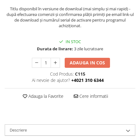
Titlu disponibil în versiune de downloal (mai simplu și mai rapid) -
după efectuarea comenzii și confirmarea plății primiți pe email link-ul
de download și numărul serial de activare pentru programul
achiziționat.
IN STOC
Durata de livrare:
3 zile lucratoare
ADAUGA IN COS
Cod Produs:
C115
Ai nevoie de ajutor?
+4021 310 6344
Adauga la Favorite
Cere informatii
Descriere