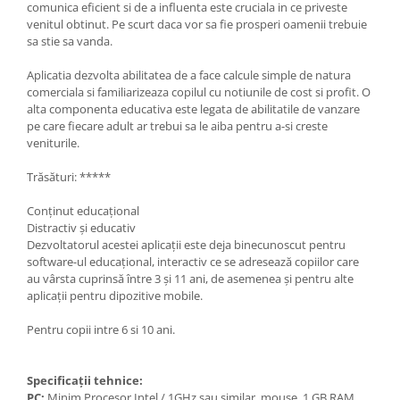
comunica eficient si de a influenta este cruciala in ce priveste
venitul obtinut. Pe scurt daca vor sa fie prosperi oamenii trebuie
sa stie sa vanda.
Aplicatia dezvolta abilitatea de a face calcule simple de natura
comerciala si familiarizeaza copilul cu notiunile de cost si profit. O
alta componenta educativa este legata de abilitatile de vanzare
pe care fiecare adult ar trebui sa le aiba pentru a-si creste
veniturile.
Trăsături: *****
Conţinut educaţional
Distractiv și educativ
Dezvoltatorul acestei aplicații este deja binecunoscut pentru
software-ul educațional, interactiv ce se adresează copiilor care
au vârsta cuprinsă între 3 și 11 ani, de asemenea și pentru alte
aplicații pentru dipozitive mobile.
Pentru copii intre 6 si 10 ani.
Specificații tehnice:
PC:
Minim Procesor Intel / 1GHz sau similar, mouse, 1 GB RAM,