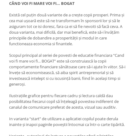
CÂND VOI FI MARE VOI FI... BOGAT
Există cel puțin două variante de a crește copii prosperi. Prima și
cea mai ușoară este să ne transformam în sponsorii lor și să le
asiguram tot ce isi doresc, fara ca ei să fie nevoiti să facă ceva. A
doua varianta, mai dificilă, dar mai benefică, este să-i învățăm
principiile de dobandire a prosperității și modul in care
functioneaza economia si finantele.
Scopul principal al seriei de povesti de educatie financiara “Cand
voi fi mare voi fi... BOGAT” este să construiască la copii
comportamente financiare sănătoase care să-i ajute în viitor. Să-i
învețe să economisească, să aiba spirit antreprenorial și să
investească intelept si cu iscusință banii, fiind în același timp si
generoși.
Ilustrațiile grafice pentru fiecare cadru și lectura caldă dau
posibilitatea fiecarui copil să înțeleagă povestea indiferent de
canalul de comunicare preferat de acesta, vizual sau auditiv.
In varianta “start” de utilizare a aplicatiei copilul poate derula
inainte și inapoi paginile poveștii întocmai ca într-o carte tipărită.