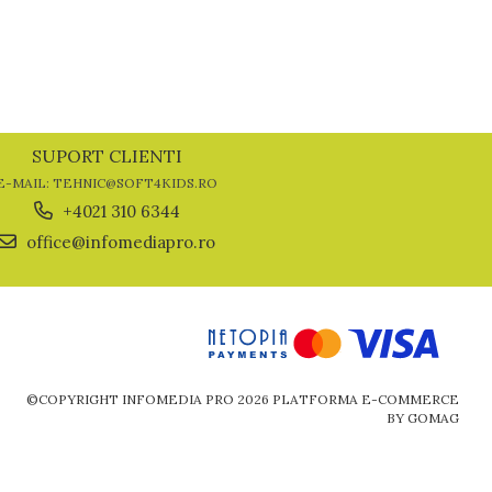
SUPORT CLIENTI
E-MAIL: TEHNIC@SOFT4KIDS.RO
+4021 310 6344
office@infomediapro.ro
©COPYRIGHT INFOMEDIA PRO 2026
PLATFORMA E-COMMERCE
BY GOMAG