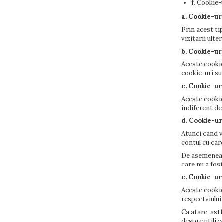
f. Cookie-
a. Cookie-u
Prin acest ti
vizitarii ult
b. Cookie-uri
Aceste cookie
cookie-uri su
c. Cookie-ur
Aceste cookie
indiferent de
d. Cookie-ur
Atunci cand v
contul cu car
De asemenea, 
care nu a fos
e. Cookie-ur
Aceste cookie
respectviului
Ca atare, ast
despre utiliza