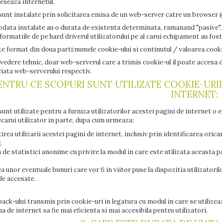
eseaza internetul.
sunt instalate prin solicitarea emisa de un web-server catre un browser (
odata instalate au o durata de existenta determinata, ramanand "pasive",
formatiile de pe hard driverul utilizatorului pe al carui echipament au fost
e format din doua parti:numele cookie-ului si continutul / valoarea cooki
vedere tehnic, doar web-serverul care a trimis cookie-ul il poate accesa 
iata web-serverului respectiv.
PENTRU CE SCOPURI SUNT UTILIZATE COOKIE-URI
INTERNET:
sunt utilizate pentru a furniza utilizatorilor acestei pagini de internet o
iecarui utilizator in parte, dupa cum urmeaza:
rea utilizarii acestei pagini de internet, inclusiv prin identificarea oricar
;
 de statistici anonime cu privire la modul in care este utilizata aceasta pa
a unor eventuale bunuri care vor fi in viitor puse la dispozitia utilizatoril
le accesate.
ack-ului transmis prin cookie-uri in legatura cu modul in care se utiliz
a de internet sa fie mai eficienta si mai accesibila pentru utilizatori.