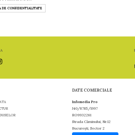
A DE CONFIDENTIALITATE
IA
DATE COMERCIALE
Infomedia Pro
ATA
J40/8785/1997
ETUR
RO9932261
DUSELOR
Strada Căminului, Nr.12
București, Sector 2