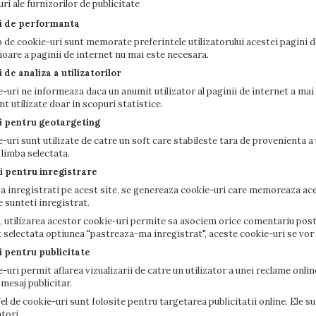
uri ale furnizorilor de publicitate
ri de performanta
p de cookie-uri sunt memorate preferintele utilizatorului acestei pagini de
erioare a paginii de internet nu mai este necesara.
 de analiza a utilizatorilor
-uri ne informeaza daca un anumit utilizator al paginii de internet a mai 
nt utilizate doar in scopuri statistice.
i pentru geotargeting
-uri sunt utilizate de catre un soft care stabileste tara de provenienta a u
 limba selectata.
i pentru inregistrare
a inregistrati pe acest site, se genereaza cookie-uri care memoreaza aces
e sunteti inregistrat.
utilizarea acestor cookie-uri permite sa asociem orice comentariu postat
t selectata optiunea "pastreaza-ma inregistrat", aceste cookie-uri se vo
i pentru publicitate
-uri permit aflarea vizualizarii de catre un utilizator a unei reclame onlin
 mesaj publicitar.
fel de cookie-uri sunt folosite pentru targetarea publicitatii online. Ele 
tori.