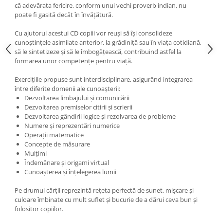
că adevărata fericire, conform unui vechi proverb indian, nu
poate fi gasită decât în învăţătură.
Cu ajutorul acestui CD copiii vor reuşi să îşi consolideze
cunoştinţele asimilate anterior, la grădiniţă sau în viaţa cotidiană,
să le sintetizeze şi să le îmbogăţească, contribuind astfel la
formarea unor competenţe pentru viaţă.
Exerciţiile propuse sunt interdisciplinare, asigurând integrarea
între diferite domenii ale cunoaşterii:
Dezvoltarea limbajului şi comunicării
Dezvoltarea premiselor citirii şi scrierii
Dezvoltarea gândirii logice şi rezolvarea de probleme
Numere şi reprezentări numerice
Operaţii matematice
Concepte de măsurare
Mulţimi
Îndemânare şi origami virtual
Cunoaşterea şi înţelegerea lumii
Pe drumul cărţii reprezintă reţeta perfectă de sunet, mişcare şi
culoare îmbinate cu mult suflet şi bucurie de a dărui ceva bun şi
folositor copiilor.