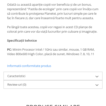
Odată cu această apariţie copiii vor beneficia şi de un bonus,
reprezentând ''Pastila de ecologie'' prin care copiii vor învăţa cum
să contribuie la protejarea Planetei, prin lucruri simple pe care le
fac în fiecare zi, dar care înseamnă foarte mult pentru aceasta.
Pe lângă toate acestea, copiii vor regasi in acest CD planşe de
colorat prin care vor da viaţă lucrurilor prin culoare și imaginaţie.
Specificații tehnice
PC:
Minim Procesor Intel / 1GHz sau similar, mouse, 1 GB RAM,
Video 800x600 High Color, placă de sunet, Windows 7, 8, 10, 11
Informatii conformitate produs
Caracteristici
Review-uri
(0)