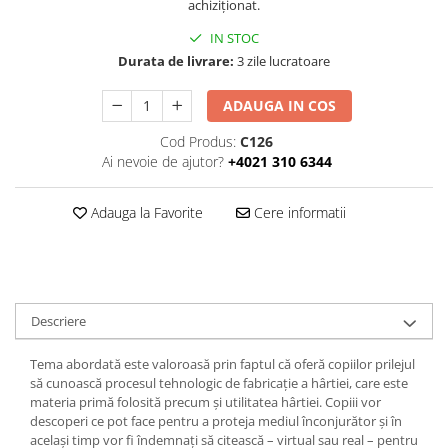
achiziționat.
IN STOC
Durata de livrare:
3 zile lucratoare
ADAUGA IN COS
Cod Produs:
C126
Ai nevoie de ajutor?
+4021 310 6344
Adauga la Favorite
Cere informatii
Descriere
Tema abordată este valoroasă prin faptul că oferă copiilor prilejul
să cunoască procesul tehnologic de fabricaţie a hârtiei, care este
materia primă folosită precum şi utilitatea hârtiei. Copiii vor
descoperi ce pot face pentru a proteja mediul înconjurător şi în
acelaşi timp vor fi îndemnaţi să citească – virtual sau real – pentru