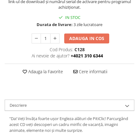
link-ul de download și numărul serial de activare pentru programul
achiziționat.
IN STOC
Durata de livrare:
3 zile lucratoare
ADAUGA IN COS
Cod Produs:
C128
Ai nevoie de ajutor?
+4021 310 6344
Adauga la Favorite
Cere informatii
Descriere
"Da! Veţi învăţa foarte uşor Engleza alături de PitiClic! Parcurgând
acest CD veţi descoperi un cadru mirific de vacanță, imagini
animate, elemente noi şi multe surprize.