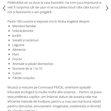
PitiMobilul ne va duce la casa bunicilor, ne vom juca împreună și
veți fi surprinși cât de ușor vi se va părea totul! Uite câte lucruri
noi și fascinante v-am pregătit:
Peste 100 cuvinte şi expresii noi în limba engleză despre:
Membrii familiei
Îmbrăcăminte
Jucării
Veselă şi tacâmuri
Legume
Alimente
Flori
Fructe
Animale şi păsări domestice
Numere de la 1 la 10
Culori
Părţile corpului
Muzică şi mişcare pe Covoraşul PitiClic, orientare spaţială
Educaţie ecologică Şi multe multe alte surprize.... Pentru că joaca
este preferata copiilor, am îmbinat alaturi de aceasta cele mai
eficiente metode de învățare, pentru a crea cea mai bună rețetă
pentru distracție, amuzament, imaginație, creativitate și dorință
de a învăța prin joc !